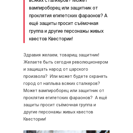
всяких сталкеров? Может
вампироборец или защитник от
проклятия египетских фараонов? А
ещё защиты просит съёмочная
группа и другие персонажы живых
квестов Квестории!
Здравия желаем, товарищ защитник!
Желаете быть сегодня революционером
и защищать народ от царского
произвола? Или может будете охранять
город от наплыва всяких сталкеров?
Может вампироборец или защитник от
проклятия египетских фараонов? А ещё
защиты просит съёмочная группа и
другие персонажы живых квестов
Квестории!